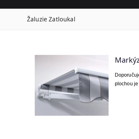
Žaluzie Zatloukal
Žaluzie Rolety Markýzy Sítě Těsnění
Marký
Doporučuje
plochou je