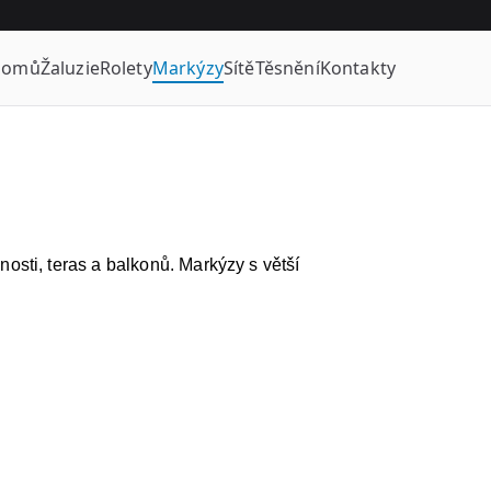
Domů
Žaluzie
Rolety
Markýzy
Sítě
Těsnění
Kontakty
sti, teras a balkonů. Markýzy s větší